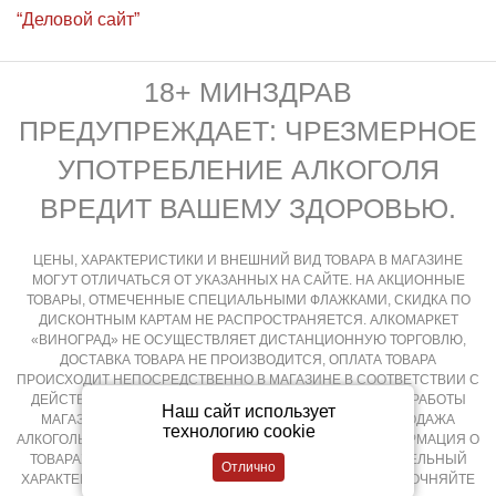
“Деловой сайт”
18+ МИНЗДРАВ
ПРЕДУПРЕЖДАЕТ: ЧРЕЗМЕРНОЕ
УПОТРЕБЛЕНИЕ АЛКОГОЛЯ
ВРЕДИТ ВАШЕМУ ЗДОРОВЬЮ.
ЦЕНЫ, ХАРАКТЕРИСТИКИ И ВНЕШНИЙ ВИД ТОВАРА В МАГАЗИНЕ
МОГУТ ОТЛИЧАТЬСЯ ОТ УКАЗАННЫХ НА САЙТЕ. НА АКЦИОННЫЕ
ТОВАРЫ, ОТМЕЧЕННЫЕ СПЕЦИАЛЬНЫМИ ФЛАЖКАМИ, СКИДКА ПО
ДИСКОНТНЫМ КАРТАМ НЕ РАСПРОСТРАНЯЕТСЯ. АЛКОМАРКЕТ
«ВИНОГРАД» НЕ ОСУЩЕСТВЛЯЕТ ДИСТАНЦИОННУЮ ТОРГОВЛЮ,
ДОСТАВКА ТОВАРА НЕ ПРОИЗВОДИТСЯ, ОПЛАТА ТОВАРА
ПРОИСХОДИТ НЕПОСРЕДСТВЕННО В МАГАЗИНЕ В СООТВЕТСТВИИ С
ДЕЙСТВУЮЩИМ ЗАКОНОДАТЕЛЬСТВОМ РФ И РЕЖИМОМ РАБОТЫ
Наш сайт использует
МАГАЗИНА, КРУГЛОСУТОЧНАЯ И ДИСТАНЦИОННАЯ ПРОДАЖА
технологию cookie
АЛКОГОЛЬНОЙ ПРОДУКЦИИ НЕ ОСУЩЕСТВЛЯЕТСЯ. ИНФОРМАЦИЯ О
ТОВАРАХ, РАЗМЕЩЕННАЯ НА САЙТЕ НОСИТ ОЗНАКОМИТЕЛЬНЫЙ
ХАРАКТЕР, ПОДРОБНОСТИ О ПРИОБРЕТЕНИИ ТОВАРОВ УТОЧНЯЙТЕ