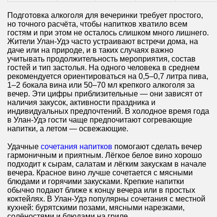
Подготовка алкоголя для вечеринки требует простого,
но точного расчёта, чтобы напитков хватило всем
гостям и при этом не осталось слишком много лишнего.
Жители Улан-Удэ часто устраивают встречи дома, на
даче или на природе, и в таких случаях важно
учитывать продолжительность мероприятия, состав
гостей и тип застолья. На одного человека в среднем
рекомендуется ориентироваться на 0,5–0,7 литра пива,
1–2 бокала вина или 50–70 мл крепкого алкоголя за
вечер. Эти цифры приблизительные — они зависят от
наличия закусок, активности праздника и
индивидуальных предпочтений. В холодное время года
в Улан-Удэ гости чаще предпочитают согревающие
напитки, а летом — освежающие.
Удачные
сочетания напитков
помогают сделать вечер
гармоничным и приятным. Лёгкое белое вино хорошо
подходит к сырам, салатам и лёгким закускам в начале
вечера. Красное вино лучше сочетается с мясными
блюдами и горячими закусками. Крепкие напитки
обычно подают ближе к концу вечера или в простых
коктейлях. В Улан-Удэ популярны сочетания с местной
кухней: бурятскими позами, мясными нарезками,
солёностями и блюдами на гриле.