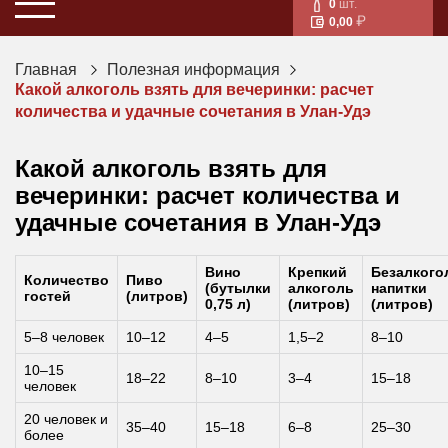
0
шт.
0,00
Главная
Полезная информация
Какой алкоголь взять для вечеринки: расчет
количества и удачные сочетания в Улан-Удэ
Какой алкоголь взять для
вечеринки: расчет количества и
удачные сочетания в Улан-Удэ
Вино
Крепкий
Безалкого
Количество
Пиво
(бутылки
алкоголь
напитки
гостей
(литров)
0,75 л)
(литров)
(литров)
5–8 человек
10–12
4–5
1,5–2
8–10
10–15
18–22
8–10
3–4
15–18
человек
20 человек и
35–40
15–18
6–8
25–30
более