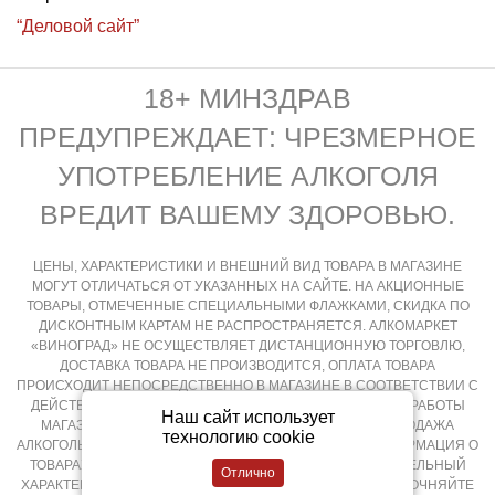
“Деловой сайт”
18+ МИНЗДРАВ
ПРЕДУПРЕЖДАЕТ: ЧРЕЗМЕРНОЕ
УПОТРЕБЛЕНИЕ АЛКОГОЛЯ
ВРЕДИТ ВАШЕМУ ЗДОРОВЬЮ.
ЦЕНЫ, ХАРАКТЕРИСТИКИ И ВНЕШНИЙ ВИД ТОВАРА В МАГАЗИНЕ
МОГУТ ОТЛИЧАТЬСЯ ОТ УКАЗАННЫХ НА САЙТЕ. НА АКЦИОННЫЕ
ТОВАРЫ, ОТМЕЧЕННЫЕ СПЕЦИАЛЬНЫМИ ФЛАЖКАМИ, СКИДКА ПО
ДИСКОНТНЫМ КАРТАМ НЕ РАСПРОСТРАНЯЕТСЯ. АЛКОМАРКЕТ
«ВИНОГРАД» НЕ ОСУЩЕСТВЛЯЕТ ДИСТАНЦИОННУЮ ТОРГОВЛЮ,
ДОСТАВКА ТОВАРА НЕ ПРОИЗВОДИТСЯ, ОПЛАТА ТОВАРА
ПРОИСХОДИТ НЕПОСРЕДСТВЕННО В МАГАЗИНЕ В СООТВЕТСТВИИ С
ДЕЙСТВУЮЩИМ ЗАКОНОДАТЕЛЬСТВОМ РФ И РЕЖИМОМ РАБОТЫ
Наш сайт использует
МАГАЗИНА, КРУГЛОСУТОЧНАЯ И ДИСТАНЦИОННАЯ ПРОДАЖА
технологию cookie
АЛКОГОЛЬНОЙ ПРОДУКЦИИ НЕ ОСУЩЕСТВЛЯЕТСЯ. ИНФОРМАЦИЯ О
ТОВАРАХ, РАЗМЕЩЕННАЯ НА САЙТЕ НОСИТ ОЗНАКОМИТЕЛЬНЫЙ
ХАРАКТЕР, ПОДРОБНОСТИ О ПРИОБРЕТЕНИИ ТОВАРОВ УТОЧНЯЙТЕ