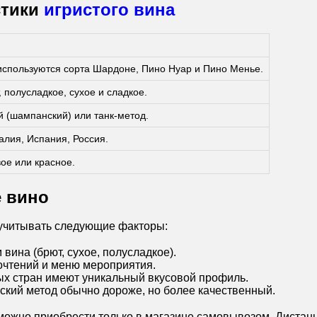
стики
игристого вина
используются сорта Шардоне, Пино Нуар и Пино Менье.
 полусладкое, сухое и сладкое.
й (шампанский) или танк-метод.
алия, Испания, Россия.
ое или красное.
е вино
 учитывать следующие факторы:
вина (брют, сухое, полусладкое).
почтений и меню мероприятия.
ых стран имеют уникальный вкусовой профиль.
ский метод обычно дороже, но более качественный.
 можно приобрести только в магазине самовывозом. Диста