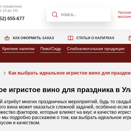
я справочная
 с 10 до 18)
Програ
магази
952) 655-677
КАК ОФОРМИТЬ ЗАКАЗ
СТАТЬИ О НАПИТКАХ
Крепкие напитки
Пиво/Сидр
Слабоалкогольная продукция
Как выбрать идеальное игристое вино для праздни
е игристое вино для праздника в Ул
 атрибут многих праздничных мероприятий, будь то свадьб
го вина может оказаться сложной задачей, особенно если 
ество факторов, которые влияют на вкус и качество игрист
е мы подробно расскажем о том, как выбрать идеальное игр
кусом и качеством.