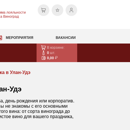
мма лояльности
на Виноград
МЕРОПРИЯТИЯ
ВАКАНСИИ
В корзине:
0
шт.
0,00
ка в Улан-Удэ
ан-Удэ
а, день рождения или корпоратив.
вы не знакомы с его основными
ого вина: от сорта винограда до
истое вино для вашего праздника,