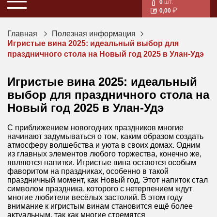
0
шт.
0,00
Главная
Полезная информация
Игристые вина 2025: идеальный выбор для
праздничного стола на Новый год 2025 в Улан-Удэ
Игристые вина 2025: идеальный
выбор для праздничного стола на
Новый год 2025 в Улан-Удэ
С приближением новогодних праздников многие
начинают задумываться о том, каким образом создать
атмосферу волшебства и уюта в своих домах. Одним
из главных элементов любого торжества, конечно же,
являются напитки. Игристые вина остаются особым
фаворитом на праздниках, особенно в такой
праздничный момент, как Новый год. Этот напиток стал
символом праздника, которого с нетерпением ждут
многие любители весёлых застолий. В этом году
внимание к игристым винам становится ещё более
актуальным, так как многие стремятся