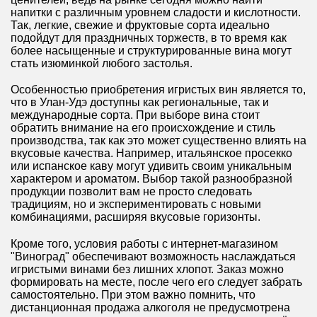
напитки с различным уровнем сладости и кислотности.
Так, легкие, свежие и фруктовые сорта идеально
подойдут для праздничных торжеств, в то время как
более насыщенные и структурированные вина могут
стать изюминкой любого застолья.
Особенностью приобретения игристых вин является то,
что в Улан-Удэ доступны как региональные, так и
международные сорта. При выборе вина стоит
обратить внимание на его происхождение и стиль
производства, так как это может существенно влиять на
вкусовые качества. Например, итальянское просекко
или испанское каву могут удивить своим уникальным
характером и ароматом. Выбор такой разнообразной
продукции позволит вам не просто следовать
традициям, но и экспериментировать с новыми
комбинациями, расширяя вкусовые горизонты.
Кроме того, условия работы с интернет-магазином
"Виноград" обеспечивают возможность наслаждаться
игристыми винами без лишних хлопот. Заказ можно
формировать на месте, после чего его следует забрать
самостоятельно. При этом важно помнить, что
дистанционная продажа алкоголя не предусмотрена