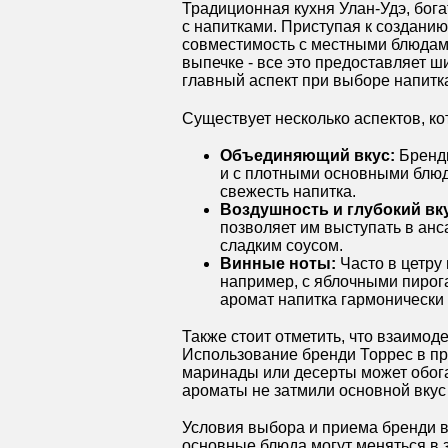
Традиционная кухня Улан-Удэ, бог
с напитками. Приступая к созданию
совместимость с местными блюдами
выпечке - все это предоставляет ш
главный аспект при выборе напитка 
Существует несколько аспектов, ко
Объединяющий вкус:
Бренди
и с плотными основными блюд
свежесть напитка.
Воздушность и глубокий вк
позволяет им выступать в ан
сладким соусом.
Винные ноты:
Часто в цетру 
например, с яблочными пирог
аромат напитка гармонически 
Также стоит отметить, что взаимод
Использование бренди Торрес в пр
маринады или десерты может обога
ароматы не затмили основной вкус
Условия выбора и приема бренди в
основные блюда могут меняться в 