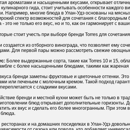
атая ароматами и насыщенными вкусами, открывает отлич
 кулинарного гида, стоит учитывать особенности каждого ви
. Например, многие блюда в Улан-Удэ основаны на мясных
ирокий спектр возможностей для сочетания с благородным 
- это не только его вкус, но и то, как он гармонирует с в
торые стоит учесть при выборе бренди Torres для сочетани
 создается из отборного винограда, что позволяет ему сочет
ами. Для первой пары можно рассмотреть свежие овощные 
ус:
Более выдержанные сорта, такие как Torres 10 и 15, об
самбле с более насыщенными блюдами, такими как жареная 
вкуса бренди заметны фруктовые и цветочные оттенки. Это 
ами или печеньем с молочным кремом. Такой подход гарант
переплетается с сладкими вкусами.
ействие бренди и местной кухни может быть не только в тр
иготовлении блюд открывает дополнительные горизонты. До
тить их вкус и сделать его более многогранным. При этом 
 блюда.
 ресторанах и на домашних посиделках в Улан-Удэ довольн
зависимости от сезона или поводa, что добавляет универса