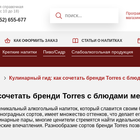
я справочная
 с 10 до 18)
Програ
магази
952) 655-677
КАК ОФОРМИТЬ ЗАКАЗ
СТАТЬИ О НАПИТКАХ
Крепкие напитки
Пиво/Сидр
Слабоалкогольная продукция
Кулинарный гид: как сочетать бренди Torres с блю
сочетать бренди Torres с блюдами м
уникальный алкогольный напиток, который славится своим 
ноградных сортов, имеет множество оттенков, что делает 
нарные пары, многие ценители стремятся найти идеальное 
ские впечатления. Разнообразие сортов бренди Torres позв