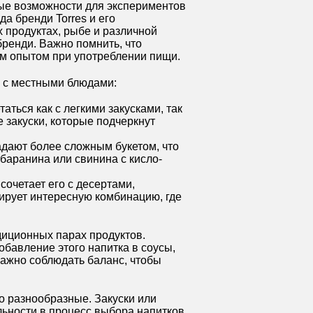
ные возможности для экспериментов
да бренди Torres и его
 продуктах, рыбе и различной
бренди. Важно помнить, что
ашим опытом при употреблении пищи.
я с местными блюдами:
аться как с легкими закусками, так
закуски, которые подчеркнут
ладают более сложным букетом, что
баранина или свинина с кисло-
сочетает его с десертами,
ирует интересную комбинацию, где
адиционных парах продуктов.
бавление этого напитка в соусы,
важно соблюдать баланс, чтобы
о разнообразные. Закуски или
льности в процесс выбора напитков