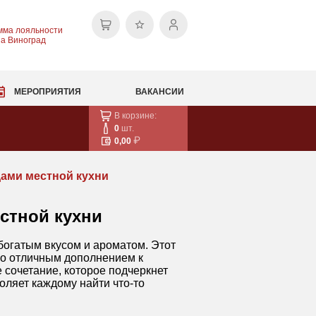
мма лояльности
на Виноград
МЕРОПРИЯТИЯ
ВАКАНСИИ
В корзине:
0
шт.
0,00
дами местной кухни
естной кухни
богатым вкусом и ароматом. Этот
его отличным дополнением к
сочетание, которое подчеркнет
оляет каждому найти что-то