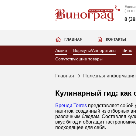
Едина
(пн-пт
8 (3
ГЛАВНАЯ
КОНТАКТЫ
Акция
Вермуты/Апперитивы
Вино
Сопутствующие товары
Главная
Полезная информация
Кулинарный гид: как 
Бренди Torres
представляет собой 
напиток, созданный из отборных ви
различным блюдам. Составляя кули
вкус блюд и обогащит гастрономиче
подходящее для себя.