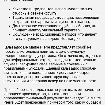
выгодно отличает
Качество ингредиентов: используются только
отборные свежие фрукты;
Тщательный процесс дистилляции, позволяющий
сохранить все ароматы и вкусовые нюансы;
Долгосрочное созревание в дубовых бочках, что
придаёт напитку уникальный характер;
Соблюдение традиционных методов, что делает
его культурным наследием Нормандии.
Кальвадос De Maitre Pierre представляет собой не
просто алкогольный напиток, а целую культуру,
олицетворяющую дух региона. Он отлично подходит как
для неформальных встреч, так и для торжественных
случаев, раскрывая своё величие в сочетании с
правильными блюдами. Данный кальвадос способен
стать отличным дополнением к дегустации сыров,
орехов или десертов, акцентируя вкусовые
впечатления и завершая вечер на ноте элегантности.
При выборе кальвадоса важно учитывать его качество
и процесс производства, так как именно они
определяют финальный результат. Кальвадос De Maitre
Pierre будет прекрасным примером того, каким образом