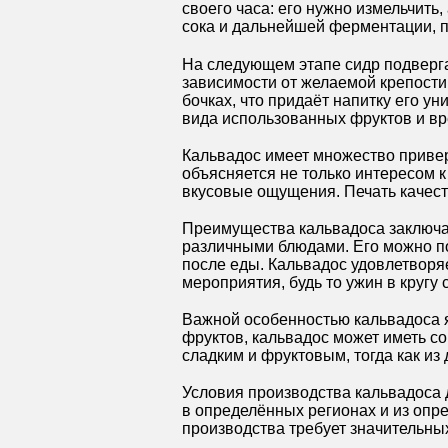
своего часа: его нужно измельчить
сока и дальнейшей ферментации, п
На следующем этапе сидр подвергае
зависимости от желаемой крепости 
бочках, что придаёт напитку его ун
вида использованных фруктов и в
Кальвадос имеет множество привер
объясняется не только интересом 
вкусовые ощущения. Печать качест
Преимущества кальвадоса заключают
различными блюдами. Его можно по
после еды. Кальвадос удовлетворя
мероприятия, будь то ужин в кругу 
Важной особенностью кальвадоса я
фруктов, кальвадос может иметь с
сладким и фруктовым, тогда как из
Условия производства кальвадоса 
в определённых регионах и из опре
производства требует значительны