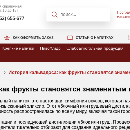
я справочная
 с 10 до 18)
Програ
магази
952) 655-677
КАК ОФОРМИТЬ ЗАКАЗ
СТАТЬИ О НАПИТКАХ
Крепкие напитки
Пиво/Сидр
Слабоалкогольная продукция
История кальвадоса: как фрукты становятся знаме
 как фрукты становятся знаменитым 
льный напиток, это настоящая симфония вкусов, которая н
изысканный эликсир. Этот яблочный или грушевый дистилля
ность распространилась по всему миру, включая такой город
тации и последующей дистилляции яблок или груш. Процес
одители тщательно отбирают для создания идеального рецеп