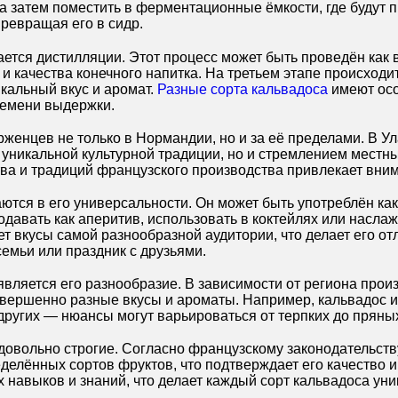
, а затем поместить в ферментационные ёмкости, где будут
ревращая его в сидр.
тся дистилляции. Этот процесс может быть проведён как в о
и качества конечного напитка. На третьем этапе происход
икальный вкус и аромат.
Разные сорта кальвадоса
имеют осо
ремени выдержки.
женцев не только в Нормандии, но и за её пределами. В Ул
к уникальной культурной традиции, но и стремлением мест
ва и традиций французского производства привлекает вним
ся в его универсальности. Он может быть употреблён как в
давать как аперитив, использовать в коктейлях или наслаж
ет вкусы самой разнообразной аудитории, что делает его 
семьи или праздник с друзьями.
вляется его разнообразие. В зависимости от региона прои
овершенно разные вкусы и ароматы. Например, кальвадос и
 других — нюансы могут варьироваться от терпких до пряны
довольно строгие. Согласно французскому законодательств
делённых сортов фруктов, что подтверждает его качество и
х навыков и знаний, что делает каждый сорт кальвадоса ун