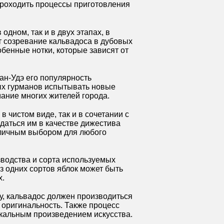
 проходить процессы приготовления
дном, так и в двух этапах, в
ит созревание кальвадоса в дубовых
бенные нотки, которые зависят от
ан-Удэ его популярность
ных гурманов испытывать новые
ание многих жителей города.
 чистом виде, так и в сочетании с
даться им в качестве дижестива
отличным выбором для любого
зводства и сорта используемых
з одних сортов яблок может быть
х.
у, кальвадос должен производиться
 оригинальность. Также процесс
икальным произведением искусства.