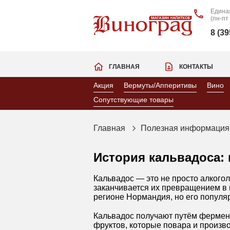
Едина
(пн-пт
8 (3
ГЛАВНАЯ
КОНТАКТЫ
Акция
Вермуты/Апперитивы
Вино
Сопутствующие товары
Главная
Полезная информация
История кальвадоса:
Кальвадос — это не просто алкого
заканчивается их превращением в 
регионе Нормандия, но его популяр
Кальвадос получают путём фермен
фруктов, которые повара и произв