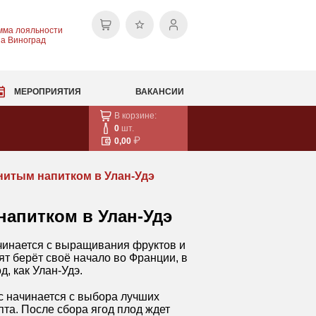
мма лояльности
на Виноград
МЕРОПРИЯТИЯ
ВАКАНСИИ
В корзине:
0
шт.
0,00
нитым напитком в Улан-Удэ
напитком в Улан-Удэ
ачинается с выращивания фруктов и
т берёт своё начало во Франции, в
, как Улан-Удэ.
с начинается с выбора лучших
та. После сбора ягод плод ждет