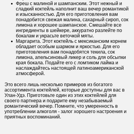
Фреш с малиной и шампанским. Этот нежный и
сладкий коктейль наполнит ваш вечер романтикой
и изысканностью. Для его приготовления вам
понадобится свежая малина, сахарный сироп, сок
лимона и хорошее шампанское. Смешайте все
ингредиенты в шейкере, аккуратно разлейте по
бокалам и украсьте веточкой мяты.
Маргарита. Этот коктейль с мексиканским корнем
обладает особым шармом и яркостью. Для его
приготовления вам понадобятся текила, сок
лимона, апельсиновый ликер и соль для обсыпки
края бокала. Подайте его с ломтиком лайма и
наслаждайтесь настоящей латиноамериканской
атмосферой.
Это всего лишь несколько примеров из богатого
ассортимента коктейлей, которые доступны для вас в
Улан-Удэ. Приготовьте один из этих коктейлей для
своего партнера и подарите ему незабываемый
романтический вечер. Помните, что умеренность в
употреблении алкоголя - залог хорошего настроения и
приятных воспоминаний.