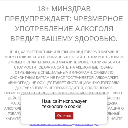
18+ МИНЗДРАВ
ПРЕДУПРЕЖДАЕТ: ЧРЕЗМЕРНОЕ
УПОТРЕБЛЕНИЕ АЛКОГОЛЯ
ВРЕДИТ ВАШЕМУ ЗДОРОВЬЮ.
ЦЕНЫ, ХАРАКТЕРИСТИКИ И ВНЕШНИЙ ВИД ТОВАРА В МАГАЗИНЕ
МОГУТ ОТЛИЧАТЬСЯ ОТ УКАЗАННЫХ НА САЙТЕ. СТОИМОСТЬ ТОВАРА
В МОМЕНТ ОПЛАТЫ ЗАКАЗА В МАГАЗИНЕ МОЖЕТ ОТЛИЧАТЬСЯ ОТ
СТОИМОСТИ ТОВАРА НА САЙТЕ. НА АКЦИОННЫЕ ТОВАРЫ,
ОТМЕЧЕННЫЕ СПЕЦИАЛЬНЫМИ ФЛАЖКАМИ, СКИДКА ПО
ДИСКОНТНЫМ КАРТАМ НЕ РАСПРОСТРАНЯЕТСЯ. АЛКОМАРКЕТ
«ВИНОГРАД» НЕ ОСУЩЕСТВЛЯЕТ ДИСТАНЦИОННУЮ ТОРГОВЛЮ,
ДОСТАВКА ТОВАРА НЕ ПРОИЗВОДИТСЯ, ОПЛАТА ТОВАРА
ПРОИСХОДИТ НЕПОСРЕДСТВЕННО В МАГАЗИНЕ В СООТВЕТСТВИИ С
ДЕЙСТВУЮЩИМ ЗАКОНОДАТЕЛЬСТВОМ РФ И РЕЖИМОМ РАБОТЫ
Наш сайт использует
МАГАЗИНА, КРУГЛОСУТОЧНАЯ И ДИСТАНЦИОННАЯ ПРОДАЖА
технологию cookie
АЛКОГОЛЬНОЙ ПРОДУКЦИИ НЕ ОСУЩЕСТВЛЯЕТСЯ. ИНФОРМАЦИЯ О
ТОВАРАХ, РАЗМЕЩЕННАЯ НА САЙТЕ НОСИТ ОЗНАКОМИТЕЛЬНЫЙ
ХАРАКТЕР, ПОДРОБНОСТИ О ПРИОБРЕТЕНИИ ТОВАРОВ УТОЧНЯЙТЕ
В МАГАЗИНАХ «ВИНОГРАД» В УЛАН-УДЭ