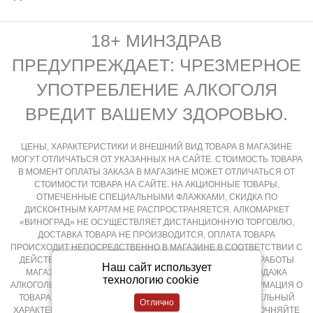
18+ МИНЗДРАВ
ПРЕДУПРЕЖДАЕТ: ЧРЕЗМЕРНОЕ
УПОТРЕБЛЕНИЕ АЛКОГОЛЯ
ВРЕДИТ ВАШЕМУ ЗДОРОВЬЮ.
ЦЕНЫ, ХАРАКТЕРИСТИКИ И ВНЕШНИЙ ВИД ТОВАРА В МАГАЗИНЕ
МОГУТ ОТЛИЧАТЬСЯ ОТ УКАЗАННЫХ НА САЙТЕ. СТОИМОСТЬ ТОВАРА
В МОМЕНТ ОПЛАТЫ ЗАКАЗА В МАГАЗИНЕ МОЖЕТ ОТЛИЧАТЬСЯ ОТ
СТОИМОСТИ ТОВАРА НА САЙТЕ. НА АКЦИОННЫЕ ТОВАРЫ,
ОТМЕЧЕННЫЕ СПЕЦИАЛЬНЫМИ ФЛАЖКАМИ, СКИДКА ПО
ДИСКОНТНЫМ КАРТАМ НЕ РАСПРОСТРАНЯЕТСЯ. АЛКОМАРКЕТ
«ВИНОГРАД» НЕ ОСУЩЕСТВЛЯЕТ ДИСТАНЦИОННУЮ ТОРГОВЛЮ,
ДОСТАВКА ТОВАРА НЕ ПРОИЗВОДИТСЯ, ОПЛАТА ТОВАРА
ПРОИСХОДИТ НЕПОСРЕДСТВЕННО В МАГАЗИНЕ В СООТВЕТСТВИИ С
ДЕЙСТВУЮЩИМ ЗАКОНОДАТЕЛЬСТВОМ РФ И РЕЖИМОМ РАБОТЫ
Наш сайт использует
МАГАЗИНА, КРУГЛОСУТОЧНАЯ И ДИСТАНЦИОННАЯ ПРОДАЖА
технологию cookie
АЛКОГОЛЬНОЙ ПРОДУКЦИИ НЕ ОСУЩЕСТВЛЯЕТСЯ. ИНФОРМАЦИЯ О
ТОВАРАХ, РАЗМЕЩЕННАЯ НА САЙТЕ НОСИТ ОЗНАКОМИТЕЛЬНЫЙ
ХАРАКТЕР, ПОДРОБНОСТИ О ПРИОБРЕТЕНИИ ТОВАРОВ УТОЧНЯЙТЕ