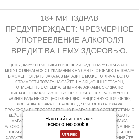
18+ МИНЗДРАВ
ПРЕДУПРЕЖДАЕТ: ЧРЕЗМЕРНОЕ
УПОТРЕБЛЕНИЕ АЛКОГОЛЯ
ВРЕДИТ ВАШЕМУ ЗДОРОВЬЮ.
ЦЕНЫ, ХАРАКТЕРИСТИКИ И ВНЕШНИЙ ВИД ТОВАРА В МАГАЗИНЕ
МОГУТ ОТЛИЧАТЬСЯ ОТ УКАЗАННЫХ НА САЙТЕ. СТОИМОСТЬ ТОВАРА
В МОМЕНТ ОПЛАТЫ ЗАКАЗА В МАГАЗИНЕ МОЖЕТ ОТЛИЧАТЬСЯ ОТ
СТОИМОСТИ ТОВАРА НА САЙТЕ. НА АКЦИОННЫЕ ТОВАРЫ,
ОТМЕЧЕННЫЕ СПЕЦИАЛЬНЫМИ ФЛАЖКАМИ, СКИДКА ПО
ДИСКОНТНЫМ КАРТАМ НЕ РАСПРОСТРАНЯЕТСЯ. АЛКОМАРКЕТ
«ВИНОГРАД» НЕ ОСУЩЕСТВЛЯЕТ ДИСТАНЦИОННУЮ ТОРГОВЛЮ,
ДОСТАВКА ТОВАРА НЕ ПРОИЗВОДИТСЯ, ОПЛАТА ТОВАРА
ПРОИСХОДИТ НЕПОСРЕДСТВЕННО В МАГАЗИНЕ В СООТВЕТСТВИИ С
ДЕЙСТВУЮЩИМ ЗАКОНОДАТЕЛЬСТВОМ РФ И РЕЖИМОМ РАБОТЫ
Наш сайт использует
МАГАЗИНА, КРУГЛОСУТОЧНАЯ И ДИСТАНЦИОННАЯ ПРОДАЖА
технологию cookie
АЛКОГОЛЬНОЙ ПРОДУКЦИИ НЕ ОСУЩЕСТВЛЯЕТСЯ. ИНФОРМАЦИЯ О
ТОВАРАХ, РАЗМЕЩЕННАЯ НА САЙТЕ НОСИТ ОЗНАКОМИТЕЛЬНЫЙ
ХАРАКТЕР, ПОДРОБНОСТИ О ПРИОБРЕТЕНИИ ТОВАРОВ УТОЧНЯЙТЕ