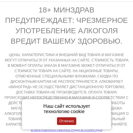
18+ МИНЗДРАВ
ПРЕДУПРЕЖДАЕТ: ЧРЕЗМЕРНОЕ
УПОТРЕБЛЕНИЕ АЛКОГОЛЯ
ВРЕДИТ ВАШЕМУ ЗДОРОВЬЮ.
ЦЕНЫ, ХАРАКТЕРИСТИКИ И ВНЕШНИЙ ВИД ТОВАРА В МАГАЗИНЕ
МОГУТ ОТЛИЧАТЬСЯ ОТ УКАЗАННЫХ НА САЙТЕ. СТОИМОСТЬ ТОВАРА
В МОМЕНТ ОПЛАТЫ ЗАКАЗА В МАГАЗИНЕ МОЖЕТ ОТЛИЧАТЬСЯ ОТ
СТОИМОСТИ ТОВАРА НА САЙТЕ. НА АКЦИОННЫЕ ТОВАРЫ,
ОТМЕЧЕННЫЕ СПЕЦИАЛЬНЫМИ ФЛАЖКАМИ, СКИДКА ПО
ДИСКОНТНЫМ КАРТАМ НЕ РАСПРОСТРАНЯЕТСЯ. АЛКОМАРКЕТ
«ВИНОГРАД» НЕ ОСУЩЕСТВЛЯЕТ ДИСТАНЦИОННУЮ ТОРГОВЛЮ,
ДОСТАВКА ТОВАРА НЕ ПРОИЗВОДИТСЯ, ОПЛАТА ТОВАРА
ПРОИСХОДИТ НЕПОСРЕДСТВЕННО В МАГАЗИНЕ В СООТВЕТСТВИИ С
ДЕЙСТВУЮЩИМ ЗАКОНОДАТЕЛЬСТВОМ РФ И РЕЖИМОМ РАБОТЫ
Наш сайт использует
МАГАЗИНА, КРУГЛОСУТОЧНАЯ И ДИСТАНЦИОННАЯ ПРОДАЖА
технологию cookie
АЛКОГОЛЬНОЙ ПРОДУКЦИИ НЕ ОСУЩЕСТВЛЯЕТСЯ. ИНФОРМАЦИЯ О
ТОВАРАХ, РАЗМЕЩЕННАЯ НА САЙТЕ НОСИТ ОЗНАКОМИТЕЛЬНЫЙ
ХАРАКТЕР, ПОДРОБНОСТИ О ПРИОБРЕТЕНИИ ТОВАРОВ УТОЧНЯЙТЕ
В МАГАЗИНАХ «ВИНОГРАД» В УЛАН-УДЭ