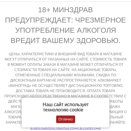
18+ МИНЗДРАВ
ПРЕДУПРЕЖДАЕТ: ЧРЕЗМЕРНОЕ
УПОТРЕБЛЕНИЕ АЛКОГОЛЯ
ВРЕДИТ ВАШЕМУ ЗДОРОВЬЮ.
ЦЕНЫ, ХАРАКТЕРИСТИКИ И ВНЕШНИЙ ВИД ТОВАРА В МАГАЗИНЕ
МОГУТ ОТЛИЧАТЬСЯ ОТ УКАЗАННЫХ НА САЙТЕ. СТОИМОСТЬ ТОВАРА
В МОМЕНТ ОПЛАТЫ ЗАКАЗА В МАГАЗИНЕ МОЖЕТ ОТЛИЧАТЬСЯ ОТ
СТОИМОСТИ ТОВАРА НА САЙТЕ. НА АКЦИОННЫЕ ТОВАРЫ,
ОТМЕЧЕННЫЕ СПЕЦИАЛЬНЫМИ ФЛАЖКАМИ, СКИДКА ПО
ДИСКОНТНЫМ КАРТАМ НЕ РАСПРОСТРАНЯЕТСЯ. АЛКОМАРКЕТ
«ВИНОГРАД» НЕ ОСУЩЕСТВЛЯЕТ ДИСТАНЦИОННУЮ ТОРГОВЛЮ,
ДОСТАВКА ТОВАРА НЕ ПРОИЗВОДИТСЯ, ОПЛАТА ТОВАРА
ПРОИСХОДИТ НЕПОСРЕДСТВЕННО В МАГАЗИНЕ В СООТВЕТСТВИИ С
ДЕЙСТВУЮЩИМ ЗАКОНОДАТЕЛЬСТВОМ РФ И РЕЖИМОМ РАБОТЫ
Наш сайт использует
МАГАЗИНА, КРУГЛОСУТОЧНАЯ И ДИСТАНЦИОННАЯ ПРОДАЖА
технологию cookie
АЛКОГОЛЬНОЙ ПРОДУКЦИИ НЕ ОСУЩЕСТВЛЯЕТСЯ. ИНФОРМАЦИЯ О
ТОВАРАХ, РАЗМЕЩЕННАЯ НА САЙТЕ НОСИТ ОЗНАКОМИТЕЛЬНЫЙ
ХАРАКТЕР, ПОДРОБНОСТИ О ПРИОБРЕТЕНИИ ТОВАРОВ УТОЧНЯЙТЕ
В МАГАЗИНАХ «ВИНОГРАД» В УЛАН-УДЭ