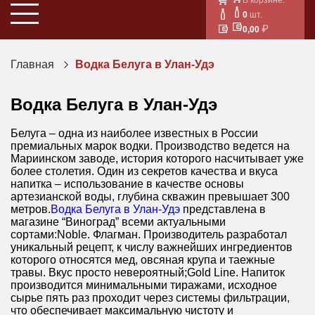
0
шт.
0,00
Главная
Водка Белуга в Улан-Удэ
Водка Белуга в Улан-Удэ
Белуга – одна из наиболее известных в России
премиальных марок водки. Производство ведется на
Мариинском заводе, история которого насчитывает уже
более столетия. Один из секретов качества и вкуса
напитка – использование в качестве основы
артезианской воды, глубина скважин превышает 300
метров.
Водка Белуга в Улан-Удэ
представлена в
магазине “Виноград” всеми актуальными
сортами:Noble. Флагман. Производитель разработал
уникальный рецепт, к числу важнейших ингредиентов
которого относятся мед, овсяная крупа и таежные
травы. Вкус просто невероятный;Gold Line. Напиток
производится минимальными тиражами, исходное
сырье пять раз проходит через системы фильтрации,
что обеспечивает максимальную чистоту и