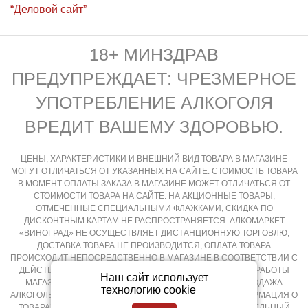
“Деловой сайт”
18+ МИНЗДРАВ
ПРЕДУПРЕЖДАЕТ: ЧРЕЗМЕРНОЕ
УПОТРЕБЛЕНИЕ АЛКОГОЛЯ
ВРЕДИТ ВАШЕМУ ЗДОРОВЬЮ.
ЦЕНЫ, ХАРАКТЕРИСТИКИ И ВНЕШНИЙ ВИД ТОВАРА В МАГАЗИНЕ
МОГУТ ОТЛИЧАТЬСЯ ОТ УКАЗАННЫХ НА САЙТЕ. СТОИМОСТЬ ТОВАРА
В МОМЕНТ ОПЛАТЫ ЗАКАЗА В МАГАЗИНЕ МОЖЕТ ОТЛИЧАТЬСЯ ОТ
СТОИМОСТИ ТОВАРА НА САЙТЕ. НА АКЦИОННЫЕ ТОВАРЫ,
ОТМЕЧЕННЫЕ СПЕЦИАЛЬНЫМИ ФЛАЖКАМИ, СКИДКА ПО
ДИСКОНТНЫМ КАРТАМ НЕ РАСПРОСТРАНЯЕТСЯ. АЛКОМАРКЕТ
«ВИНОГРАД» НЕ ОСУЩЕСТВЛЯЕТ ДИСТАНЦИОННУЮ ТОРГОВЛЮ,
ДОСТАВКА ТОВАРА НЕ ПРОИЗВОДИТСЯ, ОПЛАТА ТОВАРА
ПРОИСХОДИТ НЕПОСРЕДСТВЕННО В МАГАЗИНЕ В СООТВЕТСТВИИ С
ДЕЙСТВУЮЩИМ ЗАКОНОДАТЕЛЬСТВОМ РФ И РЕЖИМОМ РАБОТЫ
Наш сайт использует
МАГАЗИНА, КРУГЛОСУТОЧНАЯ И ДИСТАНЦИОННАЯ ПРОДАЖА
технологию cookie
АЛКОГОЛЬНОЙ ПРОДУКЦИИ НЕ ОСУЩЕСТВЛЯЕТСЯ. ИНФОРМАЦИЯ О
ТОВАРАХ, РАЗМЕЩЕННАЯ НА САЙТЕ НОСИТ ОЗНАКОМИТЕЛЬНЫЙ