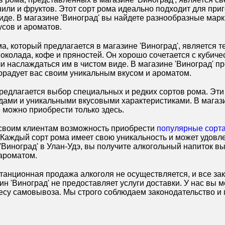
нили и фруктов. Этот сорт рома идеально подходит для приг
де. В магазине 'Виноград' вы найдете разнообразные марк
усов и ароматов.
, который предлагается в магазине 'Виноград', является 
колада, кофе и пряностей. Он хорошо сочетается с кубиче
ли наслаждаться им в чистом виде. В магазине 'Виноград' 
порадует вас своим уникальным вкусом и ароматом.
редлагается выбор специальных и редких сортов рома. Эти
ми и уникальными вкусовыми характеристиками. В магази
 можно приобрести только здесь.
 своим клиентам возможность приобрести
популярные сорт
 Каждый сорт рома имеет свою уникальность и может удов
'Виноград' в Улан-Удэ, вы получите алкогольный напиток в
 ароматом.
анционная продажа алкоголя не осуществляется, и все за
ин 'Виноград' не предоставляет услуги доставки. У нас вы 
ресу самовывоза. Мы строго соблюдаем законодательство и