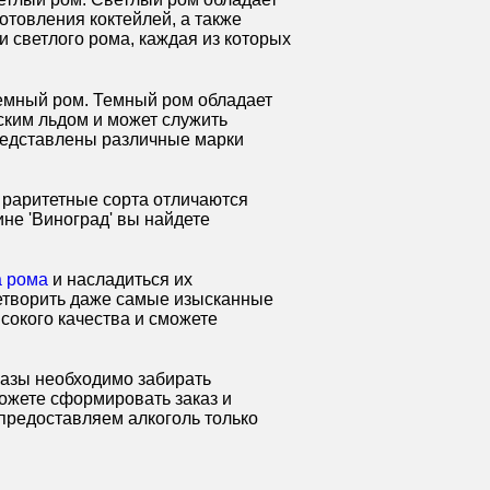
отовления коктейлей, а также
и светлого рома, каждая из которых
темный ром. Темный ром обладает
ским льдом и может служить
представлены различные марки
 раритетные сорта отличаются
не 'Виноград' вы найдете
а рома
и насладиться их
летворить даже самые изысканные
ысокого качества и сможете
казы необходимо забирать
можете сформировать заказ и
 предоставляем алкоголь только