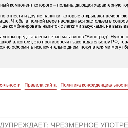
авный компонент которого – полынь, дающая характерную го
но отнести и другие напитки, которые открывают вечернюю 
ыше. Чтобы в полной мере насладиться застольем в сопро
учше комбинировать напиток с легкими закусками, не выз
алогом представлены сетью магазинов “Виноград”. Нужно о
вкой алкоголя, это противоречит законодательству РФ, това
можно оформить исключительно днем, покупателями могут б
ояльности
Правила сайта
Политика конфиденциальности
ЕДУПРЕЖДАЕТ: ЧРЕЗМЕРНОЕ УПОТР