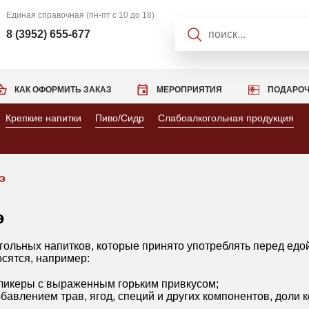
Единая справочная
(пн-пт с 10 до 18)
8 (3952) 655-677
КАК ОФОРМИТЬ ЗАКАЗ
МЕРОПРИЯТИЯ
ПОДАРОЧ
Крепкие напитки
Пиво/Сидр
Слабоалкогольная продукция
э
э
гольных напитков, которые принято употреблять перед едо
осятся, например:
, ликеры с выраженным горьким привкусом;
бавлением трав, ягод, специй и других компонентов, доли