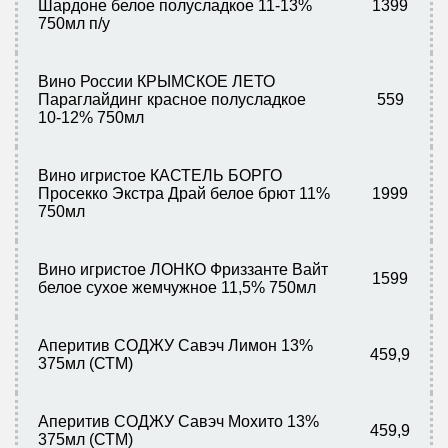
Шардоне белое полусладкое 11-13%
1399
750мл п/у
Вино России КРЫМСКОЕ ЛЕТО
Параглайдинг красное полусладкое
559
10-12% 750мл
Вино игристое КАСТЕЛЬ БОРГО
Просекко Экстра Драй белое брют 11%
1999
750мл
Вино игристое ЛОНКО Фриззанте Вайт
1599
белое сухое жемчужное 11,5% 750мл
Аперитив СОДЖУ Савэч Лимон 13%
459,9
375мл (СТМ)
Аперитив СОДЖУ Савэч Мохито 13%
459,9
375мл (СТМ)